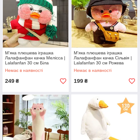
М'яка плюшева іграшка
М'яка плюшева іграшка
Лалафанфан качка Мелісса |
Лалафанфан качка Сільвія |
Lalafanfan 30 см Біла
Lalafanfan 30 см Рожева
Немає в наявності
Немає в наявності
249
199
₴
₴