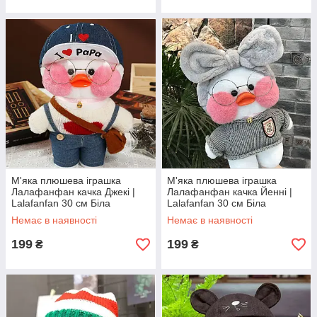
М'яка плюшева іграшка
М'яка плюшева іграшка
Лалафанфан качка Джекі |
Лалафанфан качка Йенні |
Lalafanfan 30 см Біла
Lalafanfan 30 см Біла
Немає в наявності
Немає в наявності
199
199
₴
₴