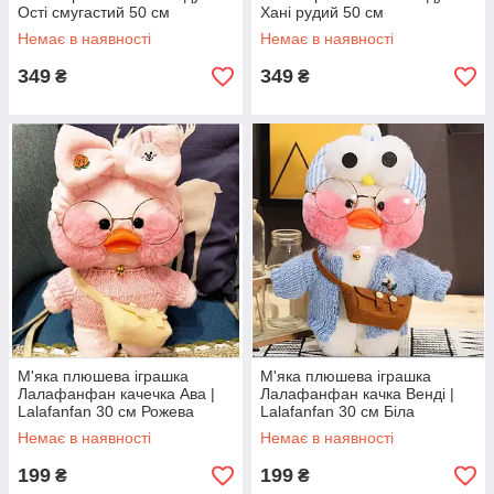
Ості смугастий 50 см
Хані рудий 50 см
Немає в наявності
Немає в наявності
349
349
₴
₴
М'яка плюшева іграшка
М'яка плюшева іграшка
Лалафанфан качечка Ава |
Лалафанфан качка Венді |
Lalafanfan 30 см Рожева
Lalafanfan 30 см Біла
Немає в наявності
Немає в наявності
199
199
₴
₴