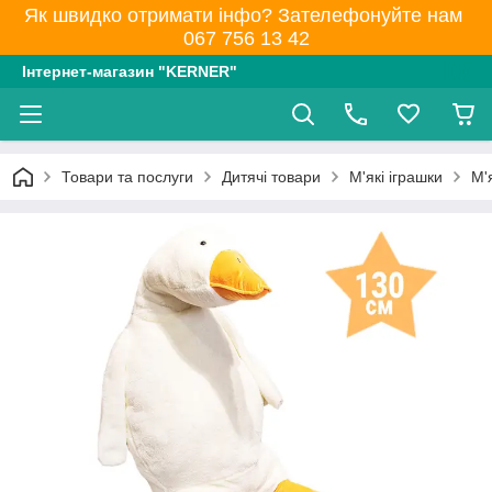
Як швидко отримати інфо? Зателефонуйте нам
067 756 13 42
Інтернет-магазин "KERNER"
Товари та послуги
Дитячі товари
М'які іграшки
М'