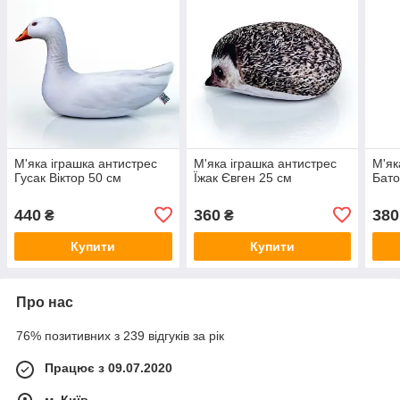
М'яка іграшка антистрес
М'яка іграшка антистрес
М'як
Гусак Віктор 50 см
Їжак Євген 25 см
Бато
440
360
380
₴
₴
Купити
Купити
Про нас
76% позитивних з 239 відгуків за рік
Працює з 09.07.2020
м. Київ