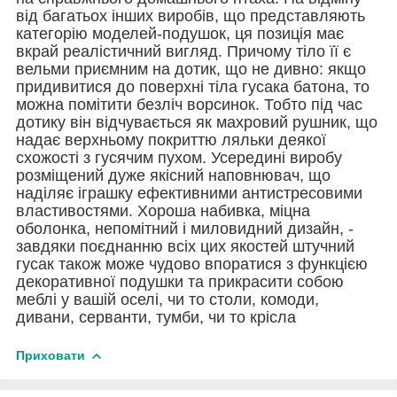
від багатьох інших виробів, що представляють
категорію моделей-подушок, ця позиція має
вкрай реалістичний вигляд. Причому тіло її є
вельми приємним на дотик, що не дивно: якщо
придивитися до поверхні тіла гусака батона, то
можна помітити безліч ворсинок. Тобто під час
дотику він відчувається як махровий рушник, що
надає верхньому покриттю ляльки деякої
схожості з гусячим пухом. Усередині виробу
розміщений дуже якісний наповнювач, що
наділяє іграшку ефективними антистресовими
властивостями. Хороша набивка, міцна
оболонка, непомітний і миловидний дизайн, -
завдяки поєднанню всіх цих якостей штучний
гусак також може чудово впоратися з функцією
декоративної подушки та прикрасити собою
меблі у вашій оселі, чи то столи, комоди,
дивани, серванти, тумби, чи то крісла
Приховати