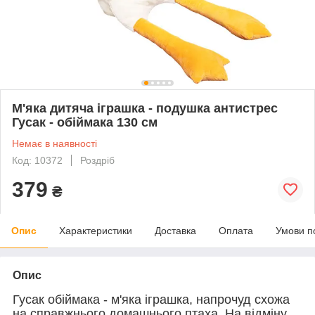
М'яка дитяча іграшка - подушка антистрес
Гусак - обіймака 130 см
Немає в наявності
Код: 10372
Роздріб
379
₴
Опис
Характеристики
Доставка
Оплата
Умови п
Опис
Гусак обіймака - м'яка іграшка, напрочуд схожа
на справжнього домашнього птаха. На відміну