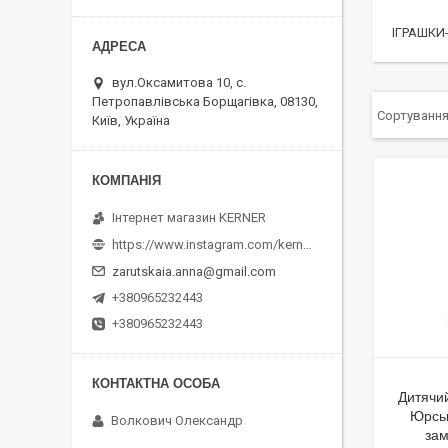
ІГРАШКИ
вул.Оксамитова 10, с.
Петропавлівська Борщагівка, 08130,
Київ, Україна
Інтернет магазин KERNER
https://www.instagram.com/kerner_kids
zarutskaia.anna@gmail.com
+380965232443
+380965232443
Дитячи
Юрськ
Волкович Олександр
зам