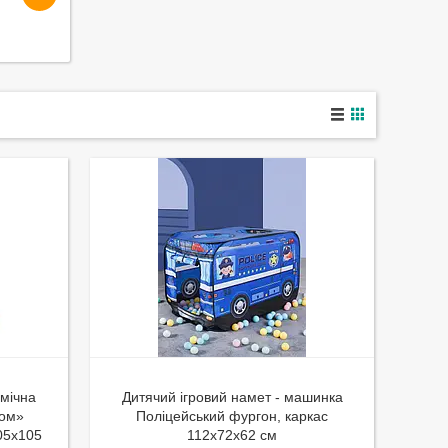
смічна
Дитячий ігровий намет - машинка
том»
Поліцейський фургон, каркас
105х105
112х72х62 см