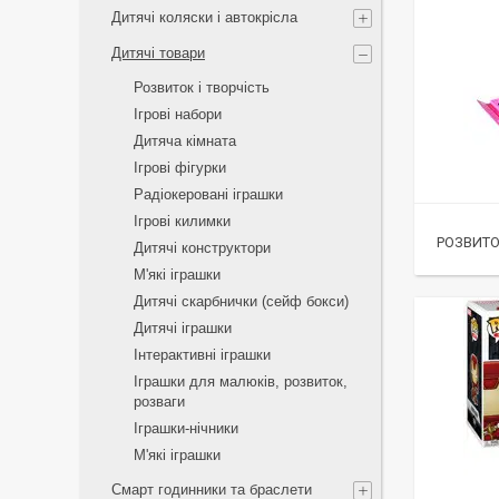
Дитячі коляски і автокрісла
Дитячі товари
Розвиток і творчість
Ігрові набори
Дитяча кімната
Ігрові фігурки
Радіокеровані іграшки
Ігрові килимки
РОЗВИТО
Дитячі конструктори
М'які іграшки
Дитячі скарбнички (сейф бокси)
Дитячі іграшки
Інтерактивні іграшки
Іграшки для малюків, розвиток,
розваги
Іграшки-нічники
М'які іграшки
Смарт годинники та браслети