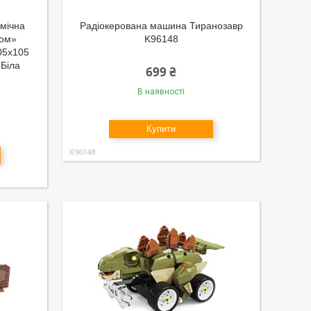
смічна
Радіокерована машина Тиранозавр
том»
K96148
105х105
 Біла
699 ₴
В наявності
Купити
K96148