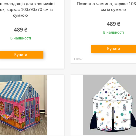
н солодощів для хлопчиків і
Пожежна частина, каркас 10
ток, каркас 103х93х70 см із
см із сумкою
сумкою
489 ₴
489 ₴
В наявності
В наявності
Купити
Купити
11857