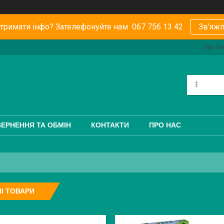
тримати інфо? Зателефонуйте нам 067 756 13 42
Зв’яжі
вул.Ок
ЕРНЕННЯ ТА ОБМІН
КОНТАКТИ
ПРО НАС
І ТОВАРИ