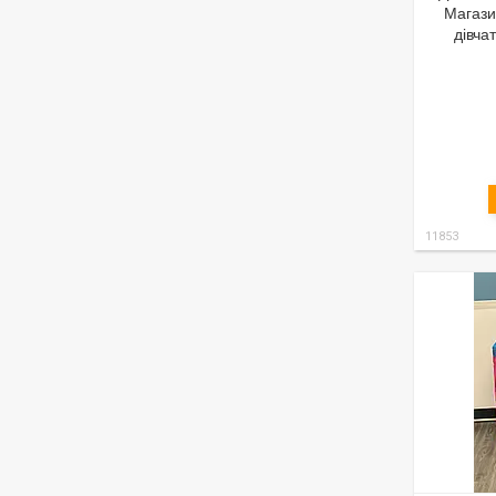
Магази
дівча
11853