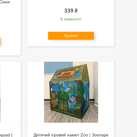
 Синя
339 ₴
В наявності
Купити
Squad |
Дитячий ігровий намет Zoo | Зоопарк