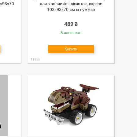
3х93х70
для хлопчиків і дівчаток, каркас
103х93х70 см із сумкою
489 ₴
В наявності
Купити
11855