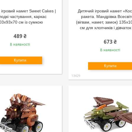
 ігровий намет Sweet Cakes |
Дитячий ігровий намет «Ко
одкі частування, каркас
ракета. Мандрівка Всесві
03х93х70 см із сумкою
(вігвам, намет, замок) 135х
см для хлопчиків і дівчаток
489 ₴
673 ₴
В наявності
В наявності
Купити
Купити
13429