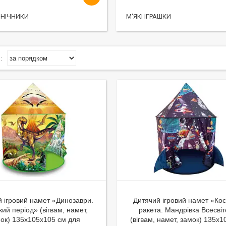
-НІЧНИКИ
М'ЯКІ ІГРАШКИ
й ігровий намет «Динозаври.
Дитячий ігровий намет «Ко
ий період» (вігвам, намет,
ракета. Мандрівка Всесві
ок) 135х105х105 см для
(вігвам, намет, замок) 135х