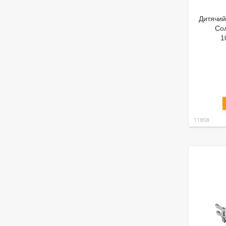
Дитячий
Сол
1
11858