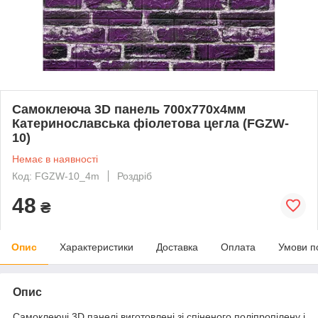
Самоклеюча 3D панель 700x770x4мм
Катеринославська фіолетова цегла (FGZW-
10)
Немає в наявності
Код: FGZW-10_4m
Роздріб
48
₴
Опис
Характеристики
Доставка
Оплата
Умови п
Опис
Самоклеючі 3D панелі виготовлені зі спіненого поліпропілену і