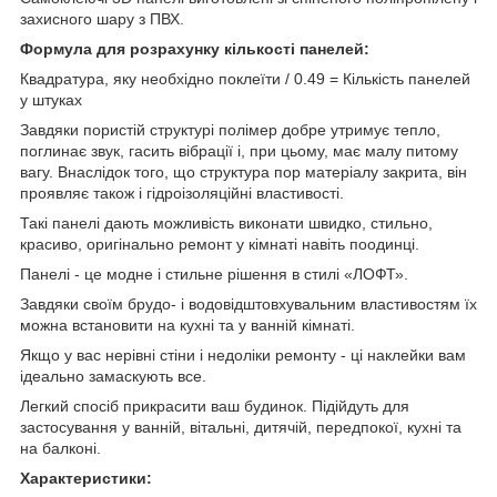
захисного шару з ПВХ.
Формула для розрахунку кількості панелей:
Квадратура, яку необхідно поклеїти / 0.49 = Кількість панелей
у штуках
Завдяки пористій структурі полімер добре утримує тепло,
поглинає звук, гасить вібрації і, при цьому, має малу питому
вагу. Внаслідок того, що структура пор матеріалу закрита, він
проявляє також і гідроізоляційні властивості.
Такі панелі дають можливість виконати швидко, стильно,
красиво, оригінально ремонт у кімнаті навіть поодинці.
Панелі - це модне і стильне рішення в стилі «ЛОФТ».
Завдяки своїм брудо- і водовідштовхувальним властивостям їх
можна встановити на кухні та у ванній кімнаті.
Якщо у вас нерівні стіни і недоліки ремонту - ці наклейки вам
ідеально замаскують все.
Легкий спосіб прикрасити ваш будинок. Підійдуть для
застосування у ванній, вітальні, дитячій, передпокої, кухні та
на балконі.
Характеристики: