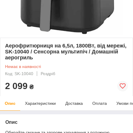
Аерофритюрниця на 6,5л, 1800Вт, від мережі,
SK-10040 / Сенсорна мультипіч / Домашній
аерогриль
Немає в наявності
Код: SK-10040
Роздріб
2 099
₴
Опис
Характеристики
Доставка
Оплата
Умови п
Опис
Обирайте смачне та здорове харчування з потужною