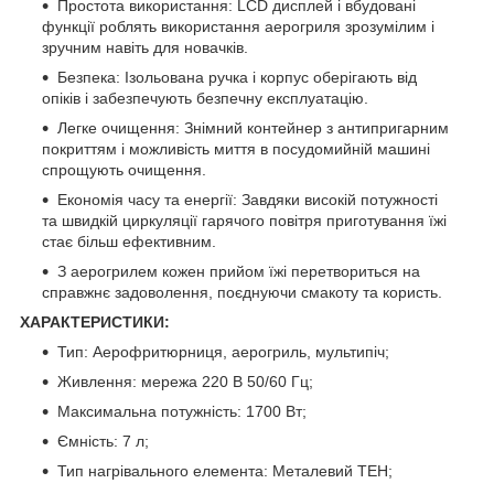
Простота використання: LCD дисплей і вбудовані
функції роблять використання аерогриля зрозумілим і
зручним навіть для новачків.
Безпека: Ізольована ручка і корпус оберігають від
опіків і забезпечують безпечну експлуатацію.
Легке очищення: Знімний контейнер з антипригарним
покриттям і можливість миття в посудомийній машині
спрощують очищення.
Економія часу та енергії: Завдяки високій потужності
та швидкій циркуляції гарячого повітря приготування їжі
стає більш ефективним.
З аерогрилем кожен прийом їжі перетвориться на
справжнє задоволення, поєднуючи смакоту та користь.
ХАРАКТЕРИСТИКИ:
Тип: Аерофритюрниця, аерогриль, мультипіч;
Живлення: мережа 220 В 50/60 Гц;
Максимальна потужність: 1700 Вт;
Ємність: 7 л;
Тип нагрівального елемента: Металевий ТЕН;