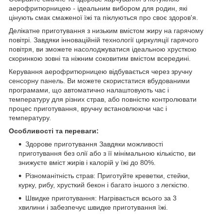
аерофритюрницею - ідеальним вибором для родин, які
цінують смак смаженої їжі та піклуються про своє здоров'я.
Делікатне приготування з низьким вмістом жиру на гарячому
повітрі. Завдяки інноваційній технології циркуляції гарячого
повітря, ви зможете насолоджуватися ідеальною хрусткою
скоринкою зовні та ніжним соковитим вмістом всередині.
Керування аерофритюрницею відбувається через зручну
сенсорну панель. Ви можете скористатися вбудованими
програмами, що автоматично налаштовують час і
температуру для різних страв, або повністю контролювати
процес приготування, вручну встановлюючи час і
температуру.
Особливості та переваги:
Здорове приготування Завдяки можливості
приготування без олії або з її мінімальною кількістю, ви
знижуєте вміст жирів і калорій у їжі до 80%.
Різноманітність страв: Приготуйте креветки, стейки,
курку, рибу, хрусткий бекон і багато іншого з легкістю.
Швидке приготування: Нагрівається всього за 3
хвилини і забезпечує швидке приготування їжі.