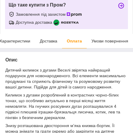
Що таке купити з Пром?
Замовлення під захистом
Доступна доставка
Характеристики
Доставка
Оплата
Умови повернення
Опис
Дитячий килимок з дугами Веселі звірятка найкращий
подарунок для новонародженого. Всі елементи максимально
продумані та сприяють фізичному та розумовому розвитку
вашої дитини. Підійде для дітей із самого народження.
Килимок з дугами розроблений в контрастних чорно-білих
тонах, що особливо актуально в перші місяці життя
немовляти. На гнучких розсувних дугах розташувалися 4
підвісні плюшеві іграшки-брязкальця лисичка, котик, лев та
пінгвін з безпечним дзеркалом.
Знизу розташована двостороння м'яка книжка-бортик. Її
можна знімати та грати окремо або закріпити на дитяче