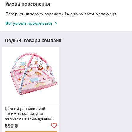
Умови повернення
Повернення товару впродовж 14 днів за рахунок покупця
Всі умови повернення
Подібні товари компанії
Ігровий розвиваючий
килимок-манеж для
немовлят з 2-ма дугами і
сітчастим бортиком Cute
690
₴
Animals (JX9012) Рожевий