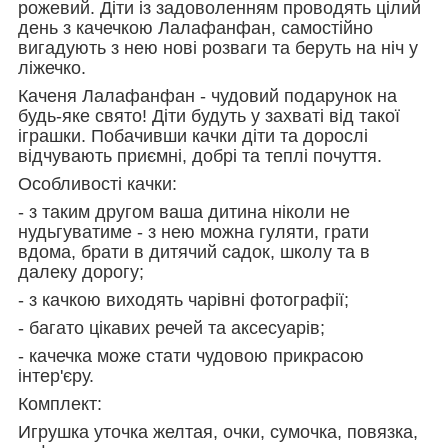
рожевий. Діти із задоволенням проводять цілий
день з качечкою Лалафанфан, самостійно
вигадують з нею нові розваги та беруть на ніч у
ліжечко.
Каченя Лалафанфан - чудовий подарунок на
будь-яке свято! Діти будуть у захваті від такої
іграшки. Побачивши качки діти та дорослі
відчувають приємні, добрі та теплі почуття.
Особливості качки:
- з таким другом ваша дитина ніколи не
нудьгуватиме - з нею можна гуляти, грати
вдома, брати в дитячий садок, школу та в
далеку дорогу;
- з качкою виходять чарівні фотографії;
- багато цікавих речей та аксесуарів;
- качечка може стати чудовою прикрасою
інтер'єру.
Комплект:
Игрушка уточка желтая, очки, сумочка, повязка,