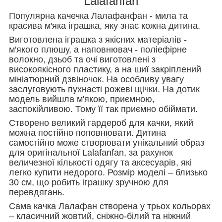
Lalafanfan
Популярна качечка Лалафанфан - мила та
красива м'яка іграшка, яку знає кожна дитина.
Виготовлена ​​іграшка з якісних матеріалів -
м'якого плюшу, а наповнювач - поліефірне
волокно, дзьоб та очі виготовлені з
високоякісного пластику, а на шиї закріплений
мініатюрний дзвіночок. На особливу увагу
заслуговують пухнасті рожеві щічки. На дотик
модель вийшла м'якою, приємною,
заспокійливою. Тому її так приємно обіймати.
Створено великий гардероб для качки, який
можна постійно поповнювати. Дитина
самостійно може створювати унікальний образ
для оригінальної Lalafanfan, за рахунок
величезної кількості одягу та аксесуарів, які
легко купити недорого. Розмір моделі – близько
30 см, що робить іграшку зручною для
перевдягань.
Сама качка Лалафан створена у трьох кольорах
– класичний жовтий, сніжно-білий та ніжний