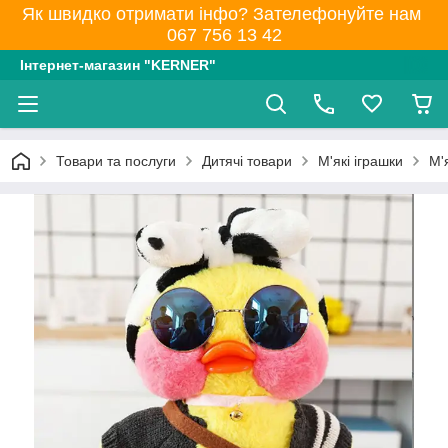
Як швидко отримати інфо? Зателефонуйте нам
067 756 13 42
Інтернет-магазин "KERNER"
Товари та послуги
Дитячі товари
М'які іграшки
М'