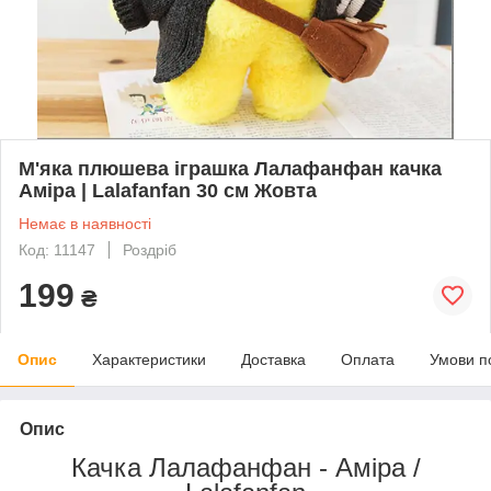
М'яка плюшева іграшка Лалафанфан качка
Аміра | Lalafanfan 30 см Жовта
Немає в наявності
Код: 11147
Роздріб
199
₴
Опис
Характеристики
Доставка
Оплата
Умови п
Опис
Качка Лалафанфан -
Аміра
/