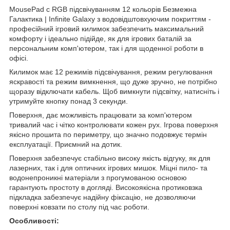
MousePad c RGB підсвічуванням 12 кольорів Безмежна
Галактика | Infinite Galaxy з водовідштовхуючим покриттям -
професійний ігровий килимок забезпечить максимальний
комфорту і ідеально підійде, як для ігрових баталій за
персональним комп'ютером, так і для щоденної роботи в
офісі.
Килимок має 12 режимів підсвічування, режим регулювання
яскравості та режим вимкнення, що дуже зручно, не потрібно
щоразу відключати кабель. Щоб вимкнути підсвітку, натисніть і
утримуйте кнопку понад 3 секунди.
Поверхня, дає можливість працювати за комп'ютером
тривалий час і чітко контролювати кожен рух. Ігрова поверхня
якісно прошита по периметру, що значно подовжує термін
експлуатації. Приємний на дотик.
Поверхня забезпечує стабільно високу якість відгуку, як для
лазерних, так і для оптичних ігрових мишок. Міцні пило- та
водонепроникні матеріали з прогумованою основою
гарантують простоту в догляді. Високоякісна протиковзка
підкладка забезпечує надійну фіксацію, не дозволяючи
поверхні ковзати по столу під час роботи.
Особливості: