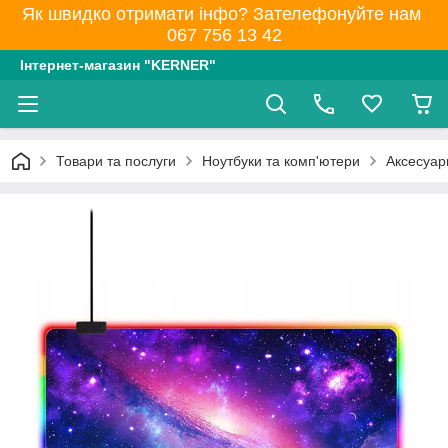
Як швидко отримати інфо? Зателефонуйте нам
067 756 13 42
Інтернет-магазин "KERNER"
Товари та послуги
Ноутбуки та комп'ютери
Аксесуари