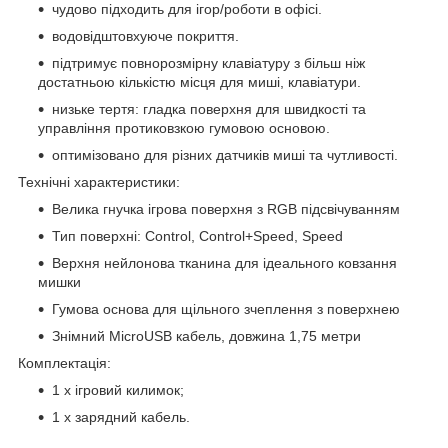
чудово підходить для ігор/роботи в офісі.
водовідштовхуюче покриття.
підтримує повнорозмірну клавіатуру з більш ніж
достатньою кількістю місця для миші, клавіатури.
низьке тертя: гладка поверхня для швидкості та
управління протиковзкою гумовою основою.
оптимізовано для різних датчиків миші та чутливості.
Технічні характеристики:
Велика гнучка ігрова поверхня з RGB підсвічуванням
Тип поверхні: Control, Control+Speed, Speed
Верхня нейлонова тканина для ідеального ковзання
мишки
Гумова основа для щільного зчеплення з поверхнею
Знімний MicroUSB кабель, довжина 1,75 метри
Комплектація:
1 x ігровий килимок;
1 х зарядний кабель.