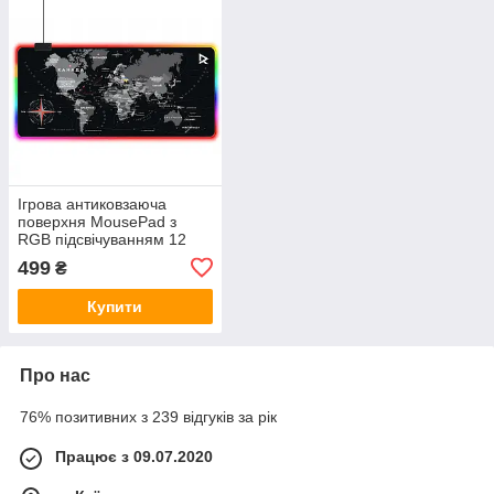
Ігрова антиковзаюча
поверхня MousePad з
RGB підсвічуванням 12
кольорів та
499
₴
водовідштовхуючим
покриттям Карта світу |
Купити
World map |
Про нас
76% позитивних з 239 відгуків за рік
Працює з 09.07.2020