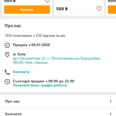
689
689
₴
ложки, виделки
ложки, виделки
чорн
виде
589
₴
Купити
Про нас
76% позитивних з 239 відгуків за рік
Працює з 09.07.2020
м. Київ
вул.Оксамитова 10, с. Петропавлівська Борщагівка,
08130, Київ, Україна
Контакти
Сьогодні працює з 09:00 до 21:00
Показати весь графік роботи
Про нас
Контакти