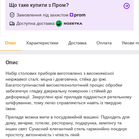
Що таке купити з Пром?
Замовлення під захистом
Доступна доставка
Опис
Характеристики
Доставка
Оплата
Умови п
Опис
Набір столових приборів виготовлено з високоякісної
неіржавкої сталі, міцна і довговічна, стійка до іржі.
Багатоступінчастий високотехнологічний процес обробки
забезпечує гладку дзеркальну поверхню і стійкий до
деформації. Закруглені краї приладів піддаються ретельному
шліфуванню, тому легко справляються навіть із твердою
їжею.
Прилади можна мити в посудомийній машині. Підходить для
дому, вечірки, готелю, ресторану, подарунка, кемпінгу та
інших свят. Сучасний елегантний стиль гармонійно поєднує
простоту, витонченість і чіткість ліній.