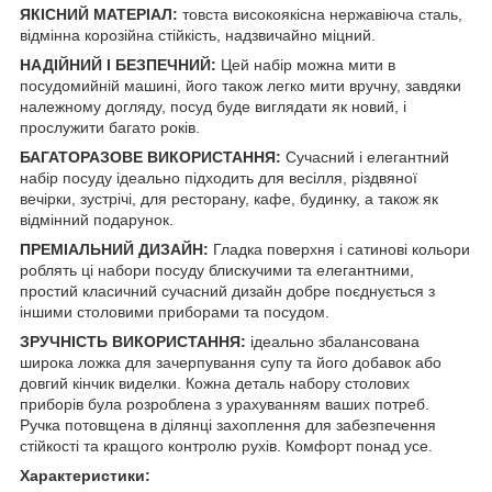
ЯКІСНИЙ МАТЕРІАЛ:
товста високоякісна нержавіюча сталь,
відмінна корозійна стійкість, надзвичайно міцний.
НАДІЙНИЙ І БЕЗПЕЧНИЙ:
Цей набір можна мити в
посудомийній машині, його також легко мити вручну, завдяки
належному догляду, посуд буде виглядати як новий, і
прослужити багато років.
БАГАТОРАЗОВЕ ВИКОРИСТАННЯ:
Сучасний і елегантний
набір посуду ідеально підходить для весілля, різдвяної
вечірки, зустрічі, для ресторану, кафе, будинку, а також як
відмінний подарунок.
ПРЕМІАЛЬНИЙ ДИЗАЙН:
Гладка поверхня і сатинові кольори
роблять ці набори посуду блискучими та елегантними,
простий класичний сучасний дизайн добре поєднується з
іншими столовими приборами та посудом.
ЗРУЧНІСТЬ ВИКОРИСТАННЯ:
ідеально збалансована
широка ложка для зачерпування супу та його добавок або
довгий кінчик виделки. Кожна деталь набору столових
приборів була розроблена з урахуванням ваших потреб.
Ручка потовщена в ділянці захоплення для забезпечення
стійкості та кращого контролю рухів. Комфорт понад усе.
Характеристики: