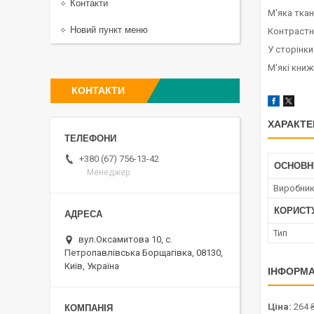
Контакти
М'яка тка
Новий пункт меню
Контрастні
У сторінки
М'які кни
КОНТАКТИ
ХАРАКТЕ
+380 (67) 756-13-42
ОСНОВН
Менеджер
Виробни
КОРИСТ
Тип
вул.Оксамитова 10, с.
Петропавлівська Борщагівка, 08130,
Київ, Україна
ІНФОРМА
Ціна:
264 