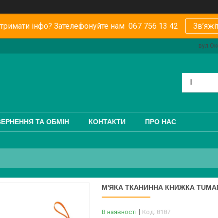
тримати інфо? Зателефонуйте нам 067 756 13 42
Зв’яжі
вул.Ок
ЕРНЕННЯ ТА ОБМІН
КОНТАКТИ
ПРО НАС
М'ЯКА ТКАНИННА КНИЖКА TUMA
В наявності
Код:
8187