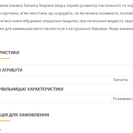
нинна книжка Tumama Тварина Шкіра сприяє розвитку тактильного та зор
 картинки, м'які хвостики, що шарудять, за які можна посмикати, позн
 м'якої книги вбудовані спеціальні пищалки, при натисканні видають зв
жки для найменших виготовляються з натуральної бавовни. Якщо книжка 
РИСТИКИ
І АТРИБУТИ
к
Tumama
УВАЛЬНИЦЬКІ ХАРАКТЕРИСТИКИ
Розвиваюч
ЦІЯ ДЛЯ ЗАМОВЛЕННЯ
₴