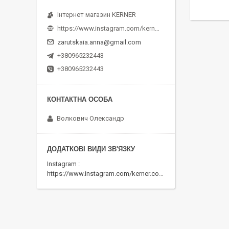
Інтернет магазин KERNER
https://www.instagram.com/kerner_kids
zarutskaia.anna@gmail.com
+380965232443
+380965232443
Волкович Олександр
Instagram
https://www.instagram.com/kerner.com.ua