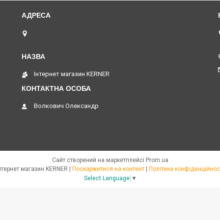
вул.Оксамитова 10, с. Петропавлівська Борщагівка,
08130, Київ, Україна
Інтернет магазин KERNER
Волкович Олександр
Сайт створений на маркетплейсі
Prom.ua
Інтернет магазин KERNER |
Поскаржитися на контент
|
Політика конфіденційнос
Select Language
▼