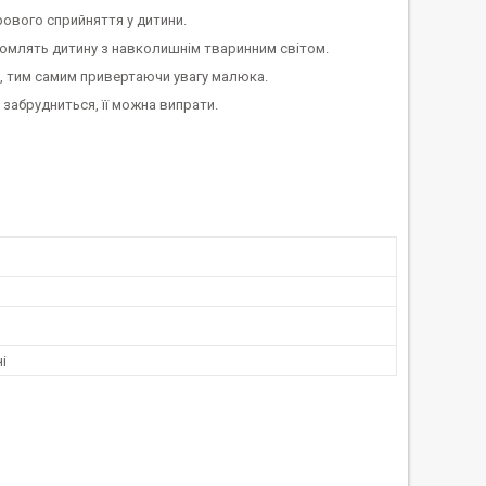
ового сприйняття у дитини.
айомлять дитину з навколишнім тваринним світом.
ук, тим самим привертаючи увагу малюка.
забрудниться, її можна випрати.
і