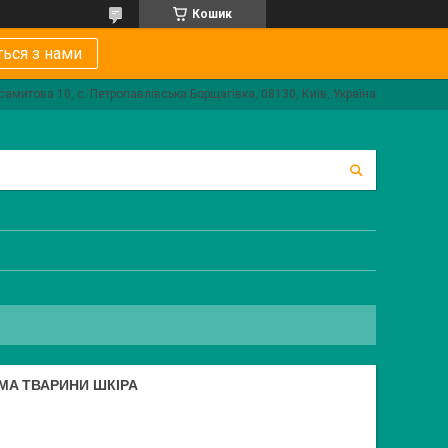
Кошик
ться з нами
самитова 10, с. Петропавлівська Борщагівка, 08130, Київ, Україна
MA ТВАРИНИ ШКІРА