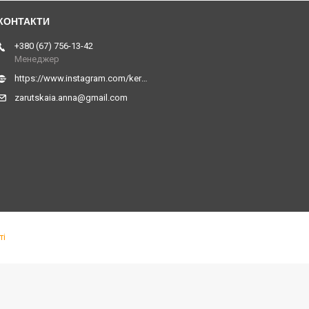
+380 (67) 756-13-42
Менеджер
https://www.instagram.com/kerner_kids
zarutskaia.anna@gmail.com
ті