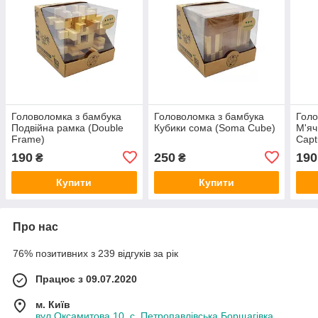
Головоломка з бамбука
Головоломка з бамбука
Голо
Подвійна рамка (Double
Кубики сома (Soma Cube)
М'яч 
Frame)
Capt
190
250
190
₴
₴
Купити
Купити
Про нас
76% позитивних з 239 відгуків за рік
Працює з 09.07.2020
м. Київ
вул.Оксамитова 10, с. Петропавлівська Борщагівка,