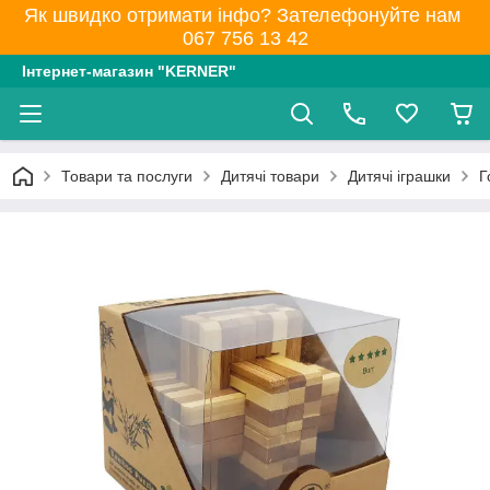
Як швидко отримати інфо? Зателефонуйте нам
067 756 13 42
Інтернет-магазин "KERNER"
Товари та послуги
Дитячі товари
Дитячі іграшки
Г