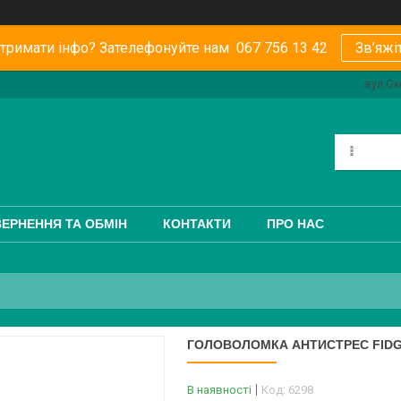
тримати інфо? Зателефонуйте нам 067 756 13 42
Зв’яжі
вул.Ок
ЕРНЕННЯ ТА ОБМІН
КОНТАКТИ
ПРО НАС
ГОЛОВОЛОМКА АНТИСТРЕС FIDG
В наявності
Код:
6298