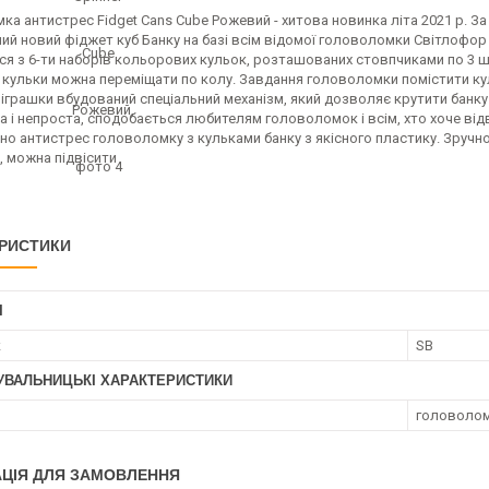
а антистрес Fidget Cans Cube Рожевий - хитова новинка літа 2021 р. З
ий новий фіджет куб Банку на базі всім відомої головоломки Світлофор
ся з 6-ти наборів кольорових кульок, розташованих стовпчиками по 3 ш
кульки можна переміщати по колу. Завдання головоломки помістити кул
 іграшки вбудований спеціальний механізм, який дозволяє крутити банк
а і непроста, сподобається любителям головоломок і всім, хто хоче від
о антистрес головоломку з кульками банку з якісного пластику. Зручно л
, можна підвісити
РИСТИКИ
І
к
SB
УВАЛЬНИЦЬКІ ХАРАКТЕРИСТИКИ
головолом
ЦІЯ ДЛЯ ЗАМОВЛЕННЯ