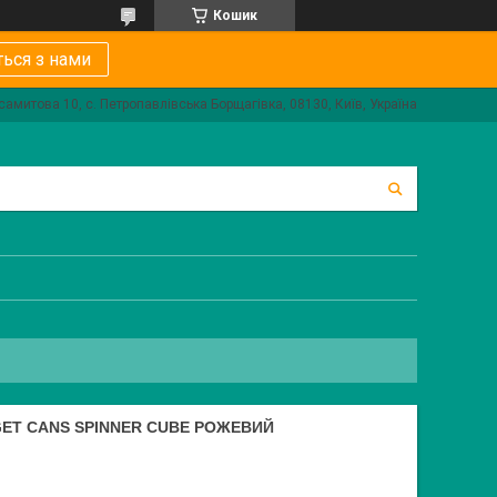
Кошик
ться з нами
самитова 10, с. Петропавлівська Борщагівка, 08130, Київ, Україна
ET CANS SPINNER CUBE РОЖЕВИЙ