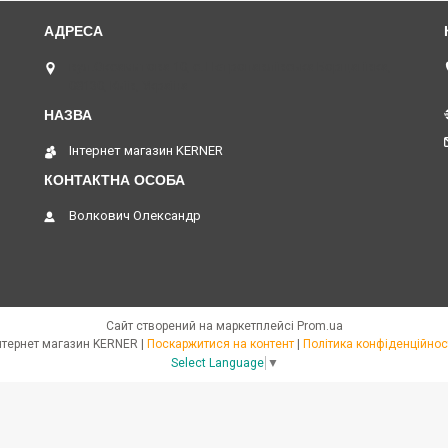
вул.Оксамитова 10, с. Петропавлівська Борщагівка,
08130, Київ, Україна
Інтернет магазин KERNER
Волкович Олександр
Сайт створений на маркетплейсі
Prom.ua
Інтернет магазин KERNER |
Поскаржитися на контент
|
Політика конфіденційнос
Select Language
▼