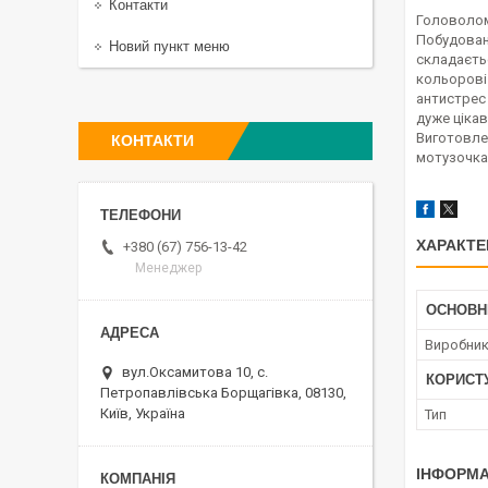
Контакти
Головоломк
Побудован
Новий пункт меню
складаєть
кольорові 
антистрес
дуже цікав
Виготовлен
КОНТАКТИ
мотузочка
ХАРАКТЕ
+380 (67) 756-13-42
Менеджер
ОСНОВН
Виробни
вул.Оксамитова 10, с.
КОРИСТ
Петропавлівська Борщагівка, 08130,
Київ, Україна
Тип
ІНФОРМА