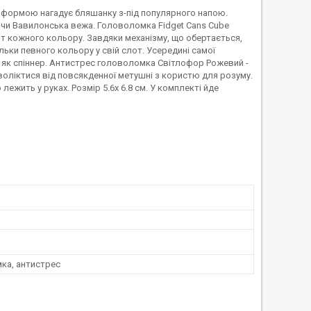
а формою нагадує бляшанку з-під популярного напою.
 чи Вавилонська вежа. Головоломка Fidget Cans Cube
т кожного кольору. Завдяки механізму, що обертається,
ьки певного кольору у свій слот. Усередині самої
у як спіннер. Антистрес головоломка Світлофор Рожевий -
воліктися від повсякденної метушні з користю для розуму.
ежить у руках. Розмір 5.6х 6.8 см. У комплекті йде
ка, антистрес