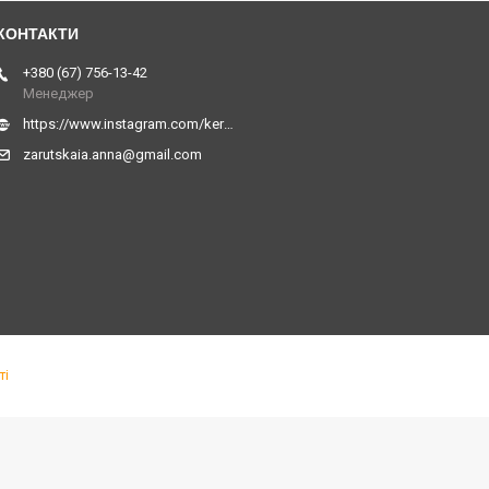
+380 (67) 756-13-42
Менеджер
https://www.instagram.com/kerner_kids
zarutskaia.anna@gmail.com
ті