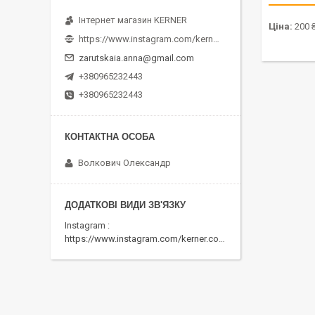
Інтернет магазин KERNER
Ціна:
200 
https://www.instagram.com/kerner_kids
zarutskaia.anna@gmail.com
+380965232443
+380965232443
Волкович Олександр
Instagram
https://www.instagram.com/kerner.com.ua