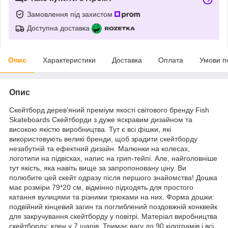
Замовлення під захистом
Доступна доставка
Опис
Характеристики
Доставка
Оплата
Умови п
Опис
Скейтборд дерев'яний преміум якості світового бренду Fish
Skateboards Скейтборди з дуже яскравим дизайном та
високою якістю виробництва. Тут є всі фішки, які
використовують великі бренди, щоб зрадити скейтборду
незабутній та ефектний дизайн. Малюнки на колесах,
логотипи на підвісках, напис на грип-тейпі. Але, найголовніше
тут якість, яка навіть вище за запропоновану ціну. Ви
полюбите цей скейт одразу після першого знайомства! Дошка
має розміри 79*20 см, відмінно підходять для простого
катання вулицями та різними трюками на них. Форма дошки:
подвійний кінцевий загин та поглиблений поздовжній конквейк
для закручування скейтборду у повітрі. Матеріал виробництва
скейтборду: клен у 7 шарів. Тримає вагу до 90 кілограмів і всі