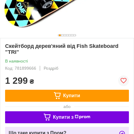
Скейтборд дерев'яний від Fish Skateboard
"TRI"
В наявності
Код: 781899666
Роздріб
1 299
₴
Купити
або
Купити з
Що таке купити з Пром?