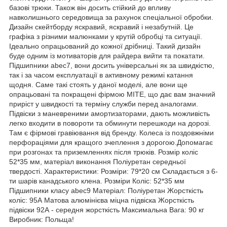
базові трюки. Також він досить стійкий до впливу
навколишнього середовища за рахунок спеціальної обробки.
Дизайн скейтборду яскравий, яскравий і незабутній. Це
графіка з різними малюнками у крутій обробці та ситуації.
Ідеально опрацьований до кожної дрібниці. Такий дизайн
буде одним із мотиваторів для райдера вийти та покатати.
Підшипники abec7, вони досить універсальні як за швидкістю,
так і за часом експлуатації в активному режимі катання
щодня. Саме такі стоять у даної моделі, але вони ще
опрацьовані та покращені фірмою MITE, що дає вам значний
приріст у швидкості та терміну служби перед аналогами.
Підвіски з маневреними амортизаторами, дають можливість
легко входити в повороти та обминути перешкоди на дорозі.
Там є фірмові гравіювання від бренду. Колеса із поздовжніми
перфораціями для кращого зчеплення з дорогою.Допомагає
при розгонах та приземленнях після трюків. Розмір коліс
52*35 мм, матеріал виконання Поліуретан середньої
твердості. Характеристики: Розміри: 79*20 см Складається з 6-
ти шарів канадського клена. Розміри Коліс: 52*35 мм
Підшипники класу abec9 Матеріал: Поліуретан Жорсткість
коліс: 95А Матова алюмінієва міцна підвіска Жорсткість
підвіски 92А - середня жорсткість Максимальна Вага: 90 кг
Виробник: Польща!