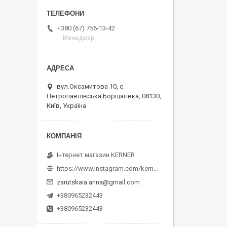
+380 (67) 756-13-42
Менеджер
вул.Оксамитова 10, с.
Петропавлівська Борщагівка, 08130,
Київ, Україна
Інтернет магазин KERNER
https://www.instagram.com/kerner_kids
zarutskaia.anna@gmail.com
+380965232443
+380965232443