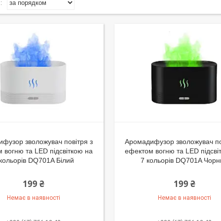
фузор зволожувач повітря з
Аромадифузор зволожувач по
 вогню та LED підсвіткою на
ефектом вогню та LED підсві
 кольорів DQ701A Білий
7 кольорів DQ701A Чорн
199 ₴
199 ₴
Немає в наявності
Немає в наявності