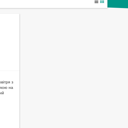
вітря з
ткою на
ий