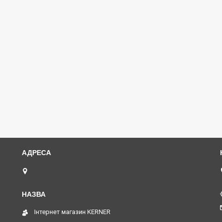
вул.Оксамитова 10, с. Петропавлівська Борщагівка,
08130, Київ, Україна
Інтернет магазин KERNER