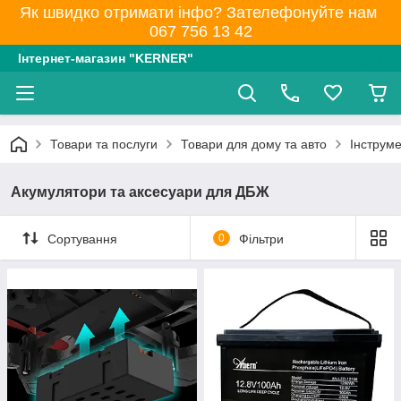
Як швидко отримати інфо? Зателефонуйте нам
067 756 13 42
Інтернет-магазин "KERNER"
Товари та послуги
Товари для дому та авто
Інструм
Акумулятори та аксесуари для ДБЖ
Сортування
0
Фільтри