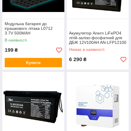
Модульна батарея до
іграшкового літака L0712
3.7V 500MAH
Акумулятор Anern LiFePO4
літій-залізо-фосфатний для
В наявності
ДБЖ 12V100AH AN-LFP12100
199
Немає в наявності
₴
6 290
₴
Купити