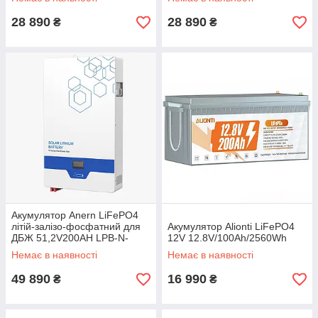
28 890
28 890
₴
₴
Акумулятор Anern LiFePO4
літій-залізо-фосфатний для
Акумулятор Alionti LiFePO4
ДБЖ 51,2V200AH LPB-N-
12V 12.8V/100Ah/2560Wh
48200 10,24kWh
Немає в наявності
Немає в наявності
49 890
16 990
₴
₴