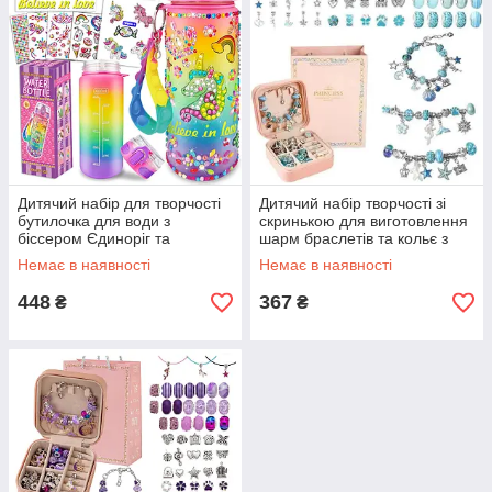
Дитячий набір для творчості
Дитячий набір творчості зі
бутилочка для води з
скринькою для виготовлення
біссером Єдиноріг та
шарм браслетів та кольє з
Веселка
намистин (у наборі 67
Немає в наявності
Немає в наявності
елементів: 3 браслети, 3
448
367
₴
₴