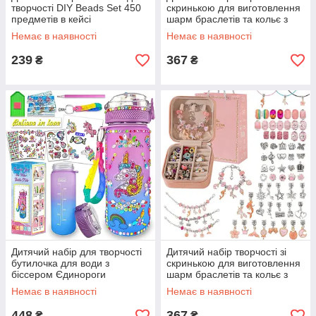
творчості DIY Beads Set 450
скринькою для виготовлення
предметів в кейсі
шарм браслетів та кольє з
намистин (у наборі 67
Немає в наявності
Немає в наявності
елементів: 3 браслети, 3
239
367
₴
₴
Дитячий набір для творчості
Дитячий набір творчості зі
бутилочка для води з
скринькою для виготовлення
біссером Єдинороги
шарм браслетів та кольє з
намистин (у наборі 67
Немає в наявності
Немає в наявності
елементів: 3 браслети, 3
448
367
₴
₴