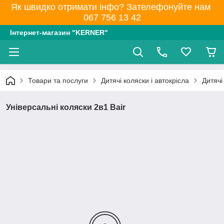
Як швидко отримати інфо? Зателефонуйте нам
067 756 13 42
Інтернет-магазин "KERNER"
Товари та послуги
Дитячі коляски і автокрісла
Дитячі
Універсальні коляски 2в1 Bair