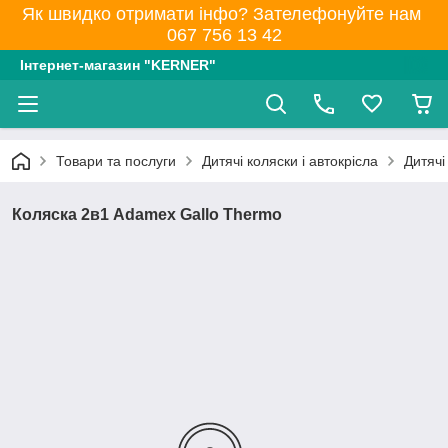
Як швидко отримати інфо? Зателефонуйте нам
067 756 13 42
Інтернет-магазин "KERNER"
Товари та послуги
Дитячі коляски і автокрісла
Дитячі
Коляска 2в1 Adamex Gallo Thermo